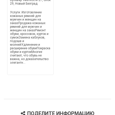
Булевар Уметности 27, блок
29, Новый Белград
Услуги: Изготовление
кожаных ремней для
мужчин и женщин на
заказПродажа кожаных
ремней для мужчин и
женщин на заказРемонт
обуви, кроссовок, курток и
сумокЗамена каблуков,
подошв и
молнийУдлинение и
расширение обувиПокраска
обуви и куртокМногие
считают, что обувь не
важна, но доказательство
элегантн...
ПОДЕЛИТЕ ИНФОРМАЦИЮ