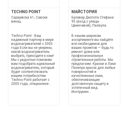
TECHNO POINT
МАЙСТОРИЯ
Сарајевска 61, Савски
Булевар Деспота Стефана
венац
95 (вход с улицы
Цвиичевой), Палиула
Techno Point - Ваш
В нашем широком
надежный партнер в мире
ассортименте вы найдёте
водонагревателей с 2005
всё необходимое для
года Если вы не уверены,
ваших проектов — будь то
какой водонагреватель
ремонт дома или
выбрать, приходите к нам!
профессиональные
Мы с радостью поможем
строительные работы. Мы
вам подобрать идеальный
предлагаем: Краски и Лаки:
водонагреватель, который
Палитра красок для любых
будет соответствовать
поверхностей и
вашим потребностям.
качественные лаки,
Techno Point работает с
обеспечивающие
2005 года, специализи...
долговечную защиту и
эстетичный вид.
Инструмен...