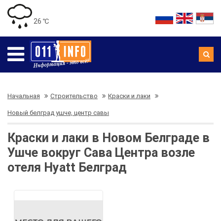
26 ℃
Начальная
Строительство
Краски и лаки
Новый белград ушче, центр савы
Краски и лаки в Новом Белграде в
Ушче вокруг Сава Центра возле
отеля Hyatt Белград