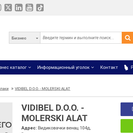
Бизнес
знес каталог
Информационный уголок
Контакт
Р
 лаки
VIDIBEL D.O.O. - MOLERSKI ALAT
VIDIBEL D.O.O. -
MOLERSKI ALAT
Адрес:
Видиковачки венац 104д,