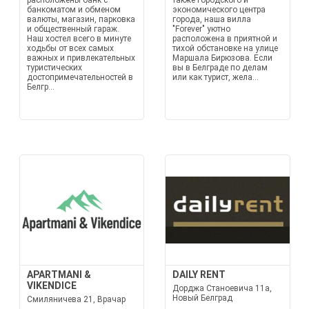
расположены банк с
также городского и
банкоматом и обменом
экономического центра
валюты, магазин, парковка
города, наша вилла
и общественный гараж.
"Forever" уютно
Наш хостел всего в минуте
расположена в приятной и
ходьбы от всех самых
тихой обстановке на улице
важных и привлекательных
Маршала Бирюзова. Если
туристических
вы в Белграде по делам
достопримечательностей в
или как турист, жела...
Белгр...
APARTMANI &
DAILY RENT
VIKENDICE
Дорджа Станоевича 11а,
Новый Белград
Смиляничева 21, Врачар