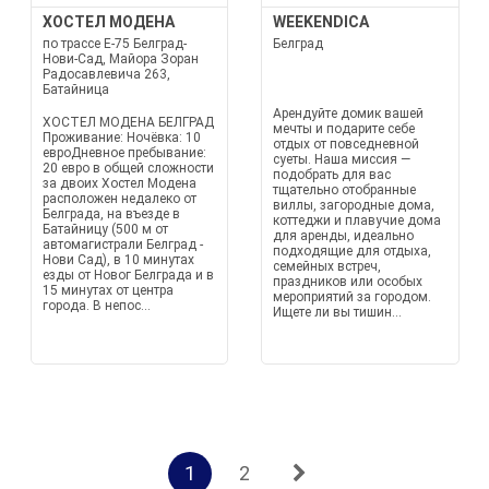
ХОСТЕЛ МОДЕНА
WEEKENDICA
по трассе Е-75 Белград-
Белград
Нови-Сад, Майора Зоран
Радосавлевича 263,
Батайница
Арендуйте домик вашей
ХОСТЕЛ МОДЕНА БЕЛГРАД
мечты и подарите себе
Проживание: Ночёвка: 10
отдых от повседневной
евроДневное пребывание:
суеты. Наша миссия —
20 евро в общей сложности
подобрать для вас
за двоих Хостел Модена
тщательно отобранные
расположен недалеко от
виллы, загородные дома,
Белграда, на въезде в
коттеджи и плавучие дома
Батайницу (500 м от
для аренды, идеально
автомагистрали Белград -
подходящие для отдыха,
Нови Сад), в 10 минутах
семейных встреч,
езды от Новог Белграда и в
праздников или особых
15 минутах от центра
мероприятий за городом.
города. В непос...
Ищете ли вы тишин...
1
2