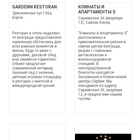
GARDENN RESTORAN
КОМНАТЫ И
АПАРТАМЕНТЫ S
Зренянински пут 156а,
Борча
Сараевская 36 (квартира
12), Савски Венец
Ресторан и отель недалеко
"Комнаты и Апартаменты S"
от Белграда предоставляют
расположены в
идеальную обстановку для
привлекательном районе в
всех важных моментов в
самом центре Белграда,
жизни, будь то ужин с
рядом с главными
друзьями, деловой обед
автовокзалом и
или семейное торжество.
железнодорожной
Объект предлагает
станцией. В
современный интерьер,
непосредственной
пышный сад с зеленью,
близости находятся
детскую игровую площадку
Экстренный и Клинический
и ресторан с местной и
центры Сербии. Мы
международной кухней...
находимся по адресу
Сараевская 36, квартира
12, и предлагаем нашим
гостям...