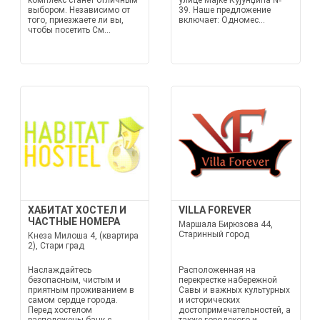
комплекс станет отличным
улице Мајке Кујунџића №
выбором. Независимо от
39. Наше предложение
того, приезжаете ли вы,
включает: Одномес...
чтобы посетить См...
ХАБИТАТ ХОСТЕЛ И
VILLA FOREVER
ЧАСТНЫЕ НОМЕРА
Маршала Бирюзова 44,
Старинный город
Кнеза Милоша 4, (квартира
2), Стари град
Наслаждайтесь
Расположенная на
безопасным, чистым и
перекрестке набережной
приятным проживанием в
Савы и важных культурных
самом сердце города.
и исторических
Перед хостелом
достопримечательностей, а