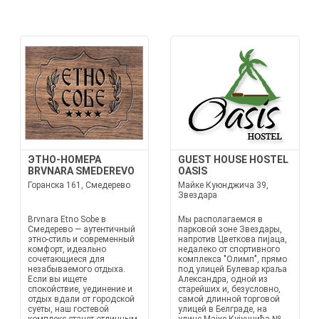
ЭТНО-НОМЕРА
GUEST HOUSE HOSTEL
BRVNARA SMEDEREVO
OASIS
Горанска 161, Смедерево
Майке Куюнджича 39,
Звездара
Brvnara Etno Sobe в
Мы располагаемся в
Смедерево — аутентичный
парковой зоне Звездары,
этно-стиль и современный
напротив Цветкова пијаца,
комфорт, идеально
недалеко от спортивного
сочетающиеся для
комплекса "Олимп", прямо
незабываемого отдыха.
под улицей Булевар краља
Если вы ищете
Александра, одной из
спокойствие, уединение и
старейших и, безусловно,
отдых вдали от городской
самой длинной торговой
суеты, наш гостевой
улицей в Белграде, на