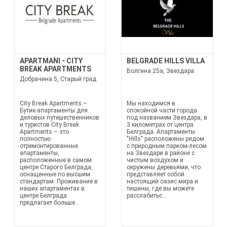
APARTMANI - CITY
BELGRADE HILLS VILLA
BREAK APARTMENTS
Волгина 25а, Звездара
Добрачина 5, Старый град
City Break Apartments –
Мы находимся в
Бутик-апартаменты для
спокойной части города
деловых путешественников
под названием Звездара, в
и туристов City Break
3 километрах от центра
Apartments – это
Белграда. Апартаменты
полностью
"Hills" расположены рядом
отремонтированные
с природным парком-лесом
апартаменты,
на Звездари в районе с
расположенные в самом
чистым воздухом и
центре Старого Белграда,
окружены деревьями, что
оснащенные по высшим
представляет собой
стандартам. Проживание в
настоящий оазис мира и
наших апартаментах в
тишины, где вы можете
центре Белграда
расслабитьс...
предлагает больше...