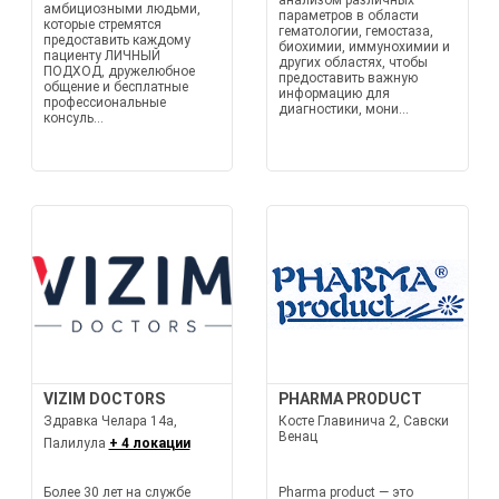
анализом различных
амбициозными людьми,
параметров в области
которые стремятся
гематологии, гемостаза,
предоставить каждому
биохимии, иммунохимии и
пациенту ЛИЧНЫЙ
других областях, чтобы
ПОДХОД, дружелюбное
предоставить важную
общение и бесплатные
информацию для
профессиональные
диагностики, мони...
консуль...
VIZIM DOCTORS
PHARMA PRODUCT
Здравка Челара 14а,
Косте Главинича 2, Савски
Венац
Палилула
+ 4 локации
Более 30 лет на службе
Pharma product — это