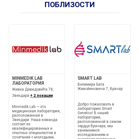
ПОБЛИЗОСТИ
MINMEDIK LAB
SMART LAB
ЛАБОРАТОРИЯ
Велимира Бата
Живойиновича 7, Врачар
Живка Давидовића 78,
Звездара
+ 2 локации
Добро пожаловать в
Minmedik Lab — это
лабораторию Smart
медицинская лаборатория,
Genetics! В нашей
расположенная в
лаборатории,
Звездари. Наша команда
расположенной в самом
состоит из
сердце Врачара, мы
квалифицированных и
занимаемся
опытных специалистов в
исследованием и
сочетании с молодыми,