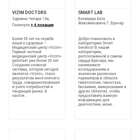
VIZIM DOCTORS
SMART LAB
Здравка Челара 14а,
Велимира Бата
Живойиновича 7, Врачар
Палилула
+ 4 локации
Более 30 лет на службе
Добро пожаловать в
вашего здоровья –
лабораторию Smart
Медицинский центр «Vizim»
Genetics! В нашей
Первый частный
лаборатории,
медицинский центр «Vizim»
расположенной в самом
работает уже более 30 лет.
сердце Врачара, мы
Создание сложной
занимаемся
системы, которой сегодня
исследованием и
является «Vizim», стало
анализом различных
результатом многолетнего
параметров в области
труда, совершенствования
гематологии, гемостаза,
и учета потребностей и
биохимии, иммунохимии и
тенденций рынка. В
других областях, чтобы
настоя...
предоставить важную
информацию для
диагностики, мони...