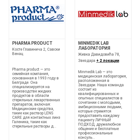
PHARMA PRODUCT
MINMEDIK LAB
ЛАБОРАТОРИЯ
Косте Главинича 2, Савски
Венац
Живка Давидовића 78,
Звездара
+ 2 локации
Pharma product — это
Minmedik Lab — это
семейная компания,
медицинская лаборатория,
основанная в 1993 году в
расположенная в
Белграде. Она
Звездари. Наша команда
специализируется на
состоит из
производстве жидких
квалифицированных и
продуктов в области
опытных специалистов в
стерильных лекарственных
сочетании с молодыми,
препаратов, включая:
амбициозными людьми,
Медицинские средства,
которые стремятся
такие как раствор LENS
предоставить каждому
CARE для контактных линз
пациенту ЛИЧНЫЙ
Галеника, такие как
ПОДХОД, дружелюбное
стерильные растворы д...
общение и бесплатные
профессиональные
консуль...