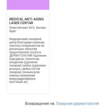
MEDICAL ANTI-AGING
LASER CENTAR
Петра Мечаве 33/5, Баново
Брдо
Медицинский лазерный
центр благодаря команде
опытных специалистов из
различных областей
предоставляет услуги в:
ДЕРМАТОЛОГИИ:Удаление:
бородавок, папиллом,
кондилом (удаление
лазером) грибка (удаление
розацеа, грибка ногтей
лазером) лечение всех
кожных изменений
микродермабразия
НАУЧНЫЙ АН...
Возвращение на:
Лазерная дерматология