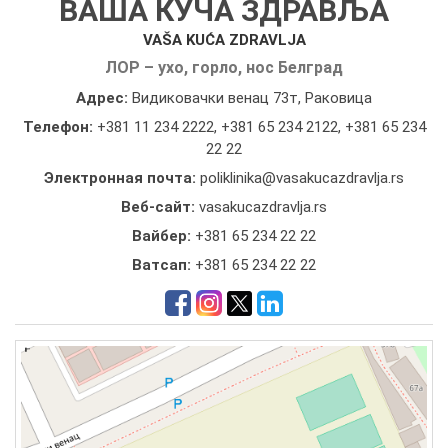
ВАША КУЧА ЗДРАВЉА
VAŠA KUĆA ZDRAVLJA
ЛОР – ухо, горло, нос Белград
Адрес:
Видиковачки венац 73т, Раковица
Телефон:
+381 11 234 2222
,
+381 65 234 2122
,
+381 65 234
22 22
Электронная почта:
poliklinika@vasakucazdravlja.rs
Веб-сайт:
vasakucazdravlja.rs
Вайбер:
+381 65 234 22 22
Ватсап:
+381 65 234 22 22