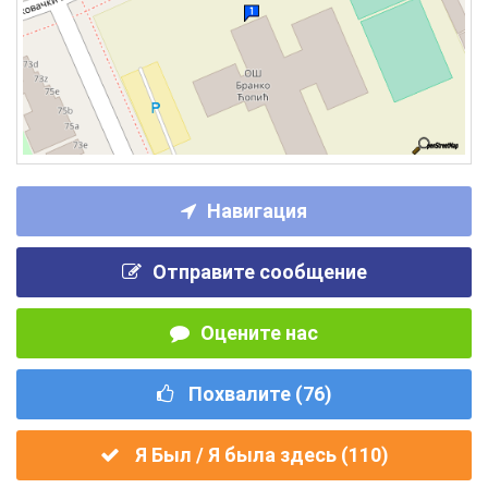
Навигация
Отправите сообщение
Оцените нас
Похвалите (
76
)
Я Был / Я была здесь (
110
)