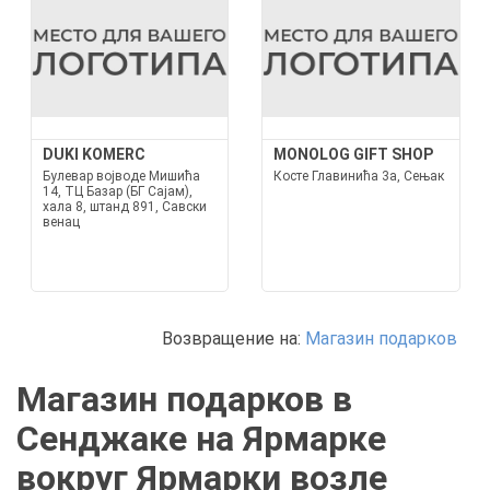
DUKI KOMERC
MONOLOG GIFT SHOP
Булевар војводе Мишића
Косте Главинића 3а, Сењак
14, ТЦ Базар (БГ Сајам),
хала 8, штанд 891, Савски
венац
Возвращение на:
Магазин подарков
Магазин подарков в
Сенджаке на Ярмарке
вокруг Ярмарки возле