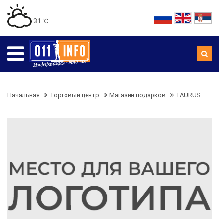
31 ℃
Начальная
Торговый центр
Магазин подарков
TAURUS