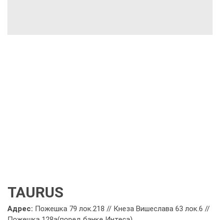
TAURUS
Адрес:
Пожешка 79 лок.218 // Кнеза Вишеслава 63 лок.6 //
Пожешка 128а(поред банке Интеса)