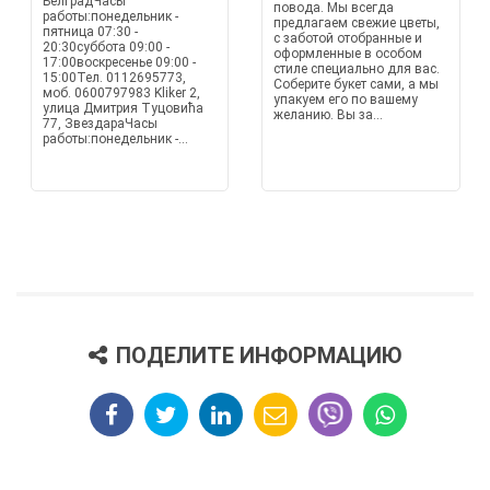
БелградЧасы
повода. Мы всегда
работы:понедельник -
предлагаем свежие цветы,
пятница 07:30 -
с заботой отобранные и
20:30суббота 09:00 -
оформленные в особом
17:00воскресенье 09:00 -
стиле специально для вас.
15:00Тел. 0112695773,
Соберите букет сами, а мы
моб. 0600797983 Kliker 2,
упакуем его по вашему
улица Дмитрия Туцовића
желанию. Вы за...
77, ЗвездараЧасы
работы:понедельник -...
ПОДЕЛИТЕ ИНФОРМАЦИЮ