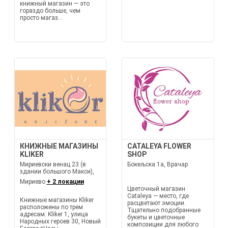
книжный магазин — это
гораздо больше, чем
просто магаз...
КНИЖНЫЕ МАГАЗИНЫ
CATALEYA FLOWER
KLIKER
SHOP
Мириевски венац 23 (в
Бокељска 1а, Врачар
здании большого Макси),
Мириево
+ 2 локации
Цветочный магазин
Cataleya — место, где
Книжные магазины Kliker
расцветают эмоции.
расположены по трем
Тщательно подобранные
адресам: Kliker 1, улица
букеты и цветочные
Народных героев 30, Новый
композиции для любого