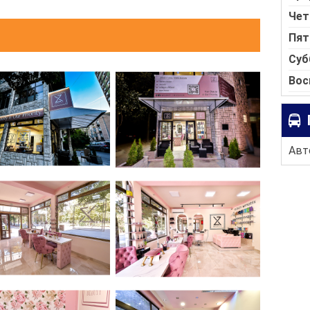
Чет
Пят
Суб
Вос
Авто