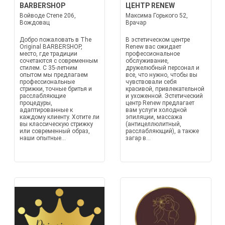
BARBERSHOP
ЦЕНТР RENEW
Войводе Степе 206,
Максима Горького 52,
Вождовац
Врачар
Добро пожаловать в The
В эстетическом центре
Original BARBERSHOP,
Renew вас ожидает
место, где традиции
профессиональное
сочетаются с современным
обслуживание,
стилем. С 35-летним
дружелюбный персонал и
опытом мы предлагаем
все, что нужно, чтобы вы
профессиональные
чувствовали себя
стрижки, точные бритья и
красивой, привлекательной
расслабляющие
и ухоженной. Эстетический
процедуры,
центр Renew предлагает
адаптированные к
вам услуги холодной
каждому клиенту. Хотите ли
эпиляции, массажа
вы классическую стрижку
(антицеллюлитный,
или современный образ,
расслабляющий), а также
наши опытные...
загар в...