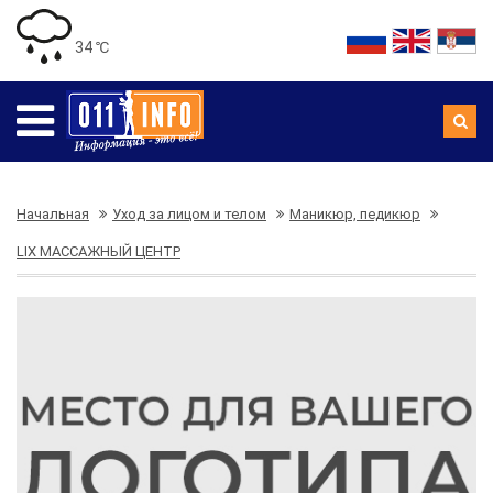
34 ℃
Начальная
Уход за лицом и телом
Маникюр, педикюр
LIX МАССАЖНЫЙ ЦЕНТР