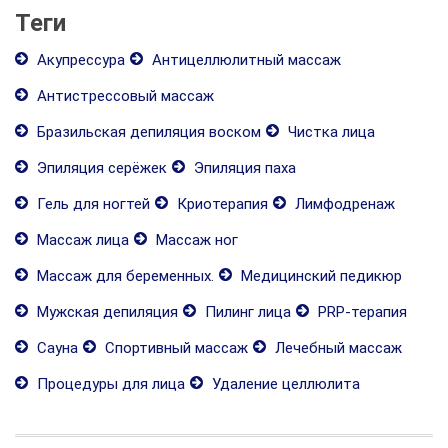
Теги
Акупрессура
Антицеллюлитный массаж
Антистрессовый массаж
Бразильская депиляция воском
Чистка лица
Эпиляция серёжек
Эпиляция паха
Гель для ногтей
Криотерапия
Лимфодренаж
Массаж лица
Массаж ног
Массаж для беременных.
Медицинский педикюр
Мужская депиляция
Пилинг лица
PRP-терапия
Сауна
Спортивный массаж
Лечебный массаж
Процедуры для лица
Удаление целлюлита