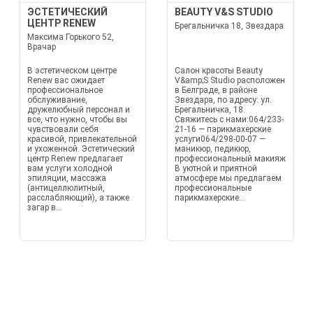
ЭСТЕТИЧЕСКИЙ
BEAUTY V&S STUDIO
ЦЕНТР RENEW
Брегальничка 18, Звездара
Максима Горького 52,
Врачар
В эстетическом центре
Салон красоты Beauty
Renew вас ожидает
V&amp;S Studio расположен
профессиональное
в Белграде, в районе
обслуживание,
Звездара, по адресу: ул.
дружелюбный персонал и
Брегальничка, 18.
все, что нужно, чтобы вы
Свяжитесь с нами:064/233-
чувствовали себя
21-16 — парикмахерские
красивой, привлекательной
услуги064/298-00-07 —
и ухоженной. Эстетический
маникюр, педикюр,
центр Renew предлагает
профессиональный макияж
вам услуги холодной
В уютной и приятной
эпиляции, массажа
атмосфере мы предлагаем
(антицеллюлитный,
профессиональные
расслабляющий), а также
парикмахерские...
загар в...