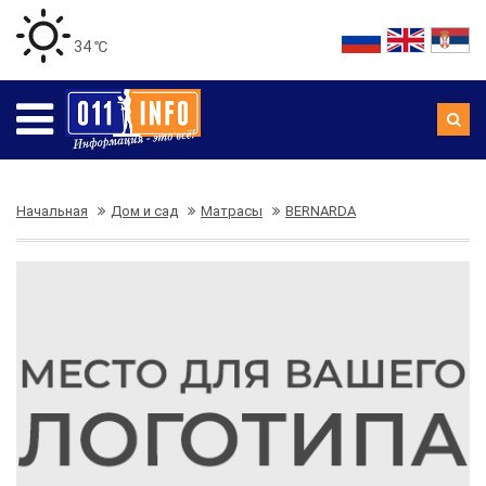
34 ℃
Начальная
Дом и сад
Матрасы
BERNARDA