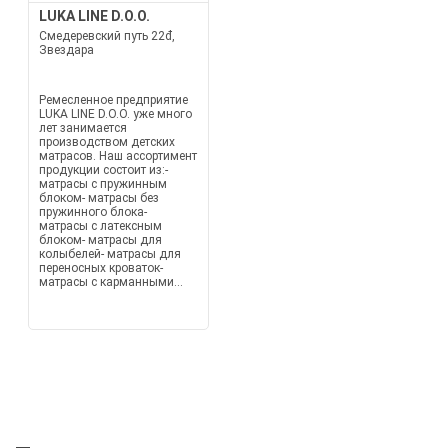
LUKA LINE D.O.O.
Смедеревский путь 22đ,
Звездара
Ремесленное предприятие
LUKA LINE D.O.O. уже много
лет занимается
производством детских
матрасов. Наш ассортимент
продукции состоит из:-
матрасы с пружинным
блоком- матрасы без
пружинного блока-
матрасы с латексным
блоком- матрасы для
колыбелей- матрасы для
переносных кроваток-
матрасы с карманными...