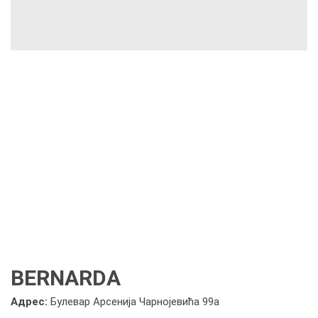
BERNARDA
Адрес:
Булевар Арсенија Чарнојевића 99а