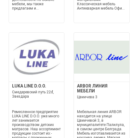
мебели, мы также
Классическая мебель
предлагаем и...
Антикварная мебель Офи...
LUKA LINE D.O.O.
ARBOR ЛИНИЯ
МЕБЕЛИ
Смедеревский путь 22đ,
Звездара
Цвиичева 3
Ремесленное предприятие
Мебельная линия ARBOR
LUKA LINE D.O.O. уже много
находится на улице
лет занимается
Цвиичевой 3, в
производством детских
муниципалитете Палилула,
матрасов. Наш ассортимент
в самом центре Белграда.
продукции состоит из:-
Мебель изготавливается из
матрасы с пружинным
массива дерева. Мягкая