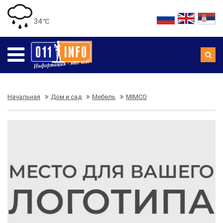
34 ℃
Начальная
Дом и сад
Мебель
MIMCO