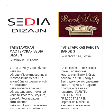
ТАПЕТАРСКАЯ
ТАПЕТАРСКАЯ РАБОТА
МАСТЕРСКАЯ SEDIA
BAROK S
DIZAJN
Визельска 34а, Борча
Јежевичка 12, Борча
УСЛУГИ: Услуги по обивке
Ваша мебель в надежных
мебели -
руках Тапетарская
обивщикПроектирование и
мастерская Barok S была
изготовление мебели на
основана в 2002 году в
заказОбивка современной
Белграде с целью улучшить
и винтажной
жилые, офисные и другие
мебелиИзготовление и
пространства наших
обивка диванов, кожаной
клиентов. УСЛУГИ,
мебели, кроватей, стульев,
КОТОРЫЕ МЫ
дверей...Реставрация
ПРЕДОСТАВЛЯЕМ:
антикварной
Перетяжка мебели с
мебели...Помимо основной
вашими или нашими
деятельности по обивке
материалами