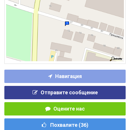
Навигация
Отправите сообщение
Оцените нас
Похвалите (
36
)