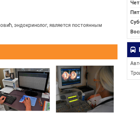
Чет
Пят
Суб
овић, эндокринолог, является постоянным
Вос
Авт
Трол