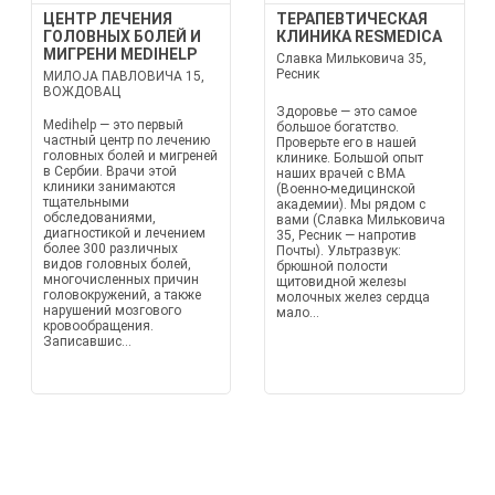
ЦЕНТР ЛЕЧЕНИЯ
ТЕРАПЕВТИЧЕСКАЯ
ГОЛОВНЫХ БОЛЕЙ И
КЛИНИКА RESMEDICA
МИГРЕНИ MEDIHELP
Славка Мильковича 35,
Ресник
МИЛОЈА ПАВЛОВИЧА 15,
ВОЖДОВАЦ
Здоровье — это самое
Medihelp — это первый
большое богатство.
частный центр по лечению
Проверьте его в нашей
головных болей и мигреней
клинике. Большой опыт
в Сербии. Врачи этой
наших врачей с ВМА
клиники занимаются
(Военно-медицинской
тщательными
академии). Мы рядом с
обследованиями,
вами (Славка Мильковича
диагностикой и лечением
35, Ресник — напротив
более 300 различных
Почты). Ультразвук:
видов головных болей,
брюшной полости
многочисленных причин
щитовидной железы
головокружений, а также
молочных желез сердца
нарушений мозгового
мало...
кровообращения.
Записавшис...