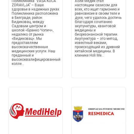
Поликлиника "VAŠA KUĆA
Холи Медик стал
ZDRAVLJA" – Ваше
настоящим оазисом для
здоровье в надежных руках
всех, кто ищет гармонию и
Поликлиника расположена
равновесие в своем теле и
в Белграде, район
духе, чего удалось достичь
Видиковац, между
благодаря сочетанию
Садовым центром и
акупунктуры, квантовой
школой «Бранко Чопич»,
медицины и
недалеко от рынка
биорезонансной терапии.
«Видиковац». Мы
Акупунктура – это метод,
предоставляем
известный веками,
высококачественные
происходящий из древней
медицинские услуги. Наш
китайской медицины. В
преданный и
клинике Holi Me...
высококвалифицированный
колле...