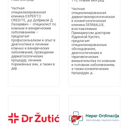
110, Новый Белград
Частная
Частная
специализированная
специализированная
клиника EXPERTO
дерматовенерологическая
CREDITE, д-р Добривой Д.
и косметологическая
Лазаревич – специалист по
клиника DERMALUX,
кожным и венерическим
возглавляемая
заболеваниям –
Примариусом доктором
предлагает
Ядранкой Крстич,
профессионализм и опыт в
предлагает
диагностике и лечении
специализированные
кожных и венерических
обследования,
заболеваний, проведении
диагностические и
дерматологических
терапевтические
процедур, лечении
вмешательства по кожным
поражённых вен, а также в
и половым заболеваниям,
дер...
а также косметические
процедуры д...