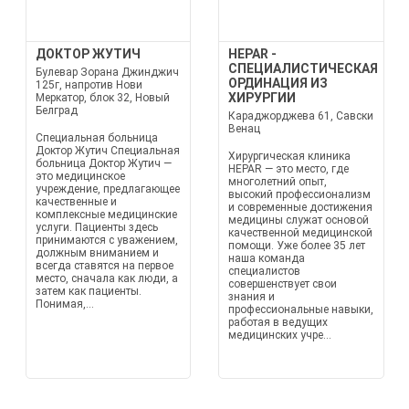
ДОКТОР ЖУТИЧ
HEPAR -
СПЕЦИАЛИСТИЧЕСКАЯ
Булевар Зорана Джинджич
ОРДИНАЦИЯ ИЗ
125г, напротив Нови
ХИРУРГИИ
Меркатор, блок 32, Новый
Белград
Караджорджева 61, Савски
Венац
Специальная больница
Доктор Жутич Специальная
Хирургическая клиника
больница Доктор Жутич —
HEPAR — это место, где
это медицинское
многолетний опыт,
учреждение, предлагающее
высокий профессионализм
качественные и
и современные достижения
комплексные медицинские
медицины служат основой
услуги. Пациенты здесь
качественной медицинской
принимаются с уважением,
помощи. Уже более 35 лет
должным вниманием и
наша команда
всегда ставятся на первое
специалистов
место, сначала как люди, а
совершенствует свои
затем как пациенты.
знания и
Понимая,...
профессиональные навыки,
работая в ведущих
медицинских учре...