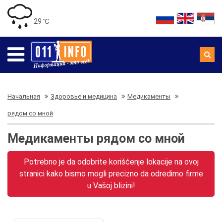
29 ℃
Начальная
Здоровье и медицина
Медикаменты
рядом со мной
Медикаменты рядом со мной
Potrebno je da odobrite korišćenje lokacije na ovoj
stranici kako bismo mogli precizno da odredimo firme
u Vašoj blizini!