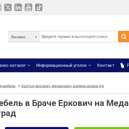
Бизнес
знес каталог
Информационный уголок
Контакт
Р
я мебель
Братья еркович, медакович, велики мокри луг
бель в Браче Еркович на Мед
град