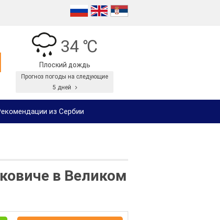
34 ℃
Плоский дождь
Прогноз погоды на следующие
5 дней
екомендации из Сербии
аковиче в Великом