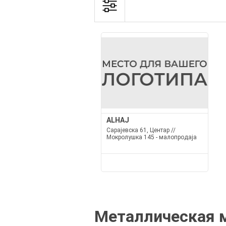
ALHAJ
Сарајевска 61, Центар //
Мокролушка 145 - малопродаја
Металлическая м