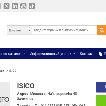
Бизнес
знес каталог
Информационный уголок
Контакт
Р
рги
ISICO
ISICO
Адрес:
Милована Нићифоровића 45,
Железник
Телефон:
Tel. 011 2575 025
,
2571 054
,
064