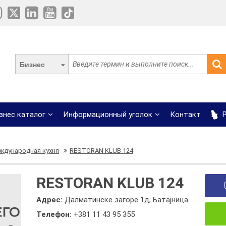
Бизнес
знес каталог
Информационный уголок
Контакт
Р
ждународная кухня
RESTORAN KLUB 124
RESTORAN KLUB 124
Адрес:
Далматинске загоре 1д, Батајница
Телефон:
+381 11 43 95 355