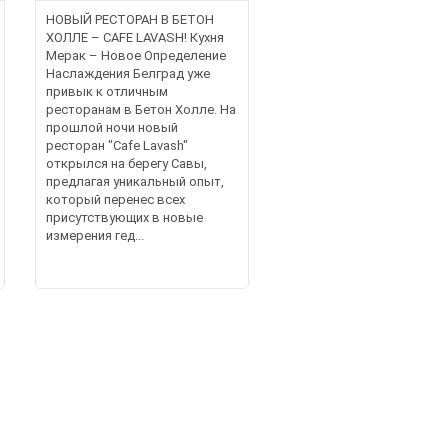
НОВЫЙ РЕСТОРАН В БЕТОН
ХОЛЛЕ – CAFE LAVASH! Кухня
Мерак – Новое Определение
Наслаждения Белград уже
привык к отличным
ресторанам в Бетон Холле. На
прошлой ночи новый
ресторан "Cafe Lavash"
открылся на берегу Савы,
предлагая уникальный опыт,
который перенес всех
присутствующих в новые
измерения гед...