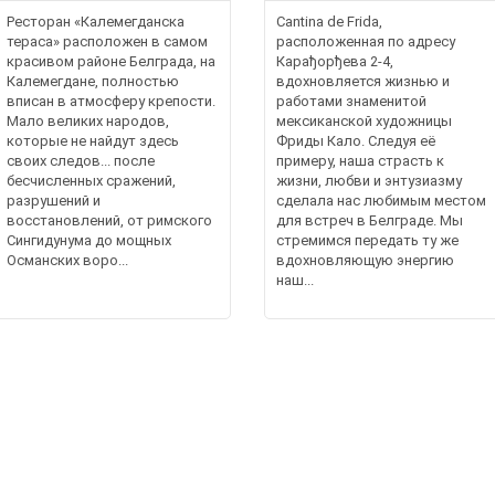
Ресторан «Калемегданска
Cantina de Frida,
тераса» расположен в самом
расположенная по адресу
красивом районе Белграда, на
Карађорђева 2-4,
Калемегдане, полностью
вдохновляется жизнью и
вписан в атмосферу крепости.
работами знаменитой
Мало великих народов,
мексиканской художницы
которые не найдут здесь
Фриды Кало. Следуя её
своих следов... после
примеру, наша страсть к
бесчисленных сражений,
жизни, любви и энтузиазму
разрушений и
сделала нас любимым местом
восстановлений, от римского
для встреч в Белграде. Мы
Сингидунума до мощных
стремимся передать ту же
Османских воро...
вдохновляющую энергию
наш...