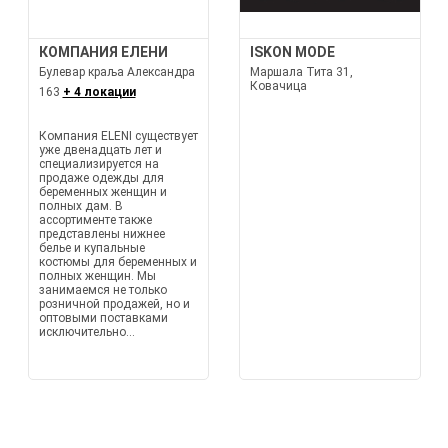
КОМПАНИЯ ЕЛЕНИ
ISKON MODE
Булевар краља Александра
Маршала Тита 31,
Ковачица
163
+ 4 локации
Компания ELENI существует
уже двенадцать лет и
специализируется на
продаже одежды для
беременных женщин и
полных дам. В
ассортименте также
представлены нижнее
белье и купальные
костюмы для беременных и
полных женщин. Мы
занимаемся не только
розничной продажей, но и
оптовыми поставками
исключительно...