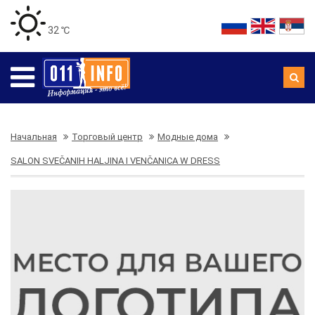
32 ℃
Начальная
Торговый центр
Модные дома
SALON SVEČANIH HALJINA I VENČANICA W DRESS