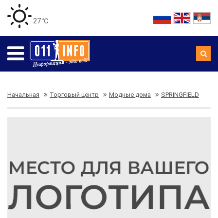
27 ℃
Начальная
Торговый центр
Модные дома
SPRINGFIELD