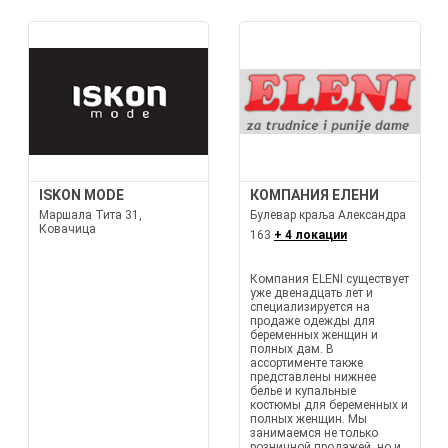
ISKON MODE
КОМПАНИЯ ЕЛЕНИ
Маршала Тита 31,
Булевар краља Александра
Ковачица
163
+ 4 локации
Компания ELENI существует
уже двенадцать лет и
специализируется на
продаже одежды для
беременных женщин и
полных дам. В
ассортименте также
представлены нижнее
белье и купальные
костюмы для беременных и
полных женщин. Мы
занимаемся не только
розничной продажей, но и