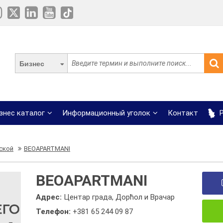
Бизнес
знес каталог
Информационный уголок
Контакт
Р
ской
BEOAPARTMANI
BEOAPARTMANI
Адрес:
Центар града, Дорћол и Врачар
Телефон:
+381 65 244 09 87