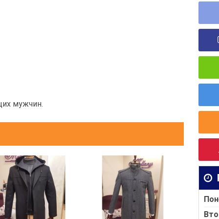
щих мужчин.
Пон
Вто