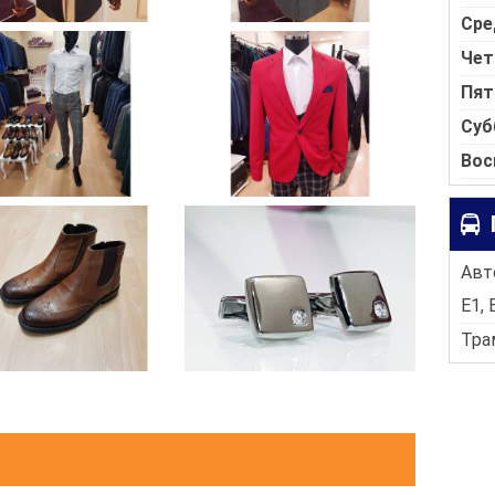
Сре
Чет
Пят
Суб
Вос
Авто
E1, 
Трам