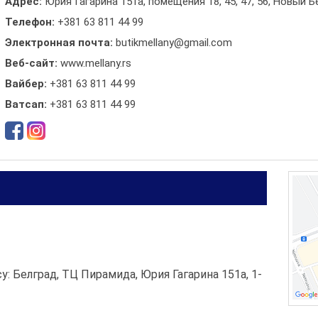
Адрес:
Юрия Гагарина 151а, помещения 18, 45, 47, 56, Новый 
Телефон:
+381 63 811 44 99
Электронная почта:
butikmellany@gmail.com
Веб-сайт:
www.mellany.rs
Вайбер:
+381 63 811 44 99
Ватсап:
+381 63 811 44 99
: Белград, ТЦ Пирамида, Юрия Гагарина 151а, 1-