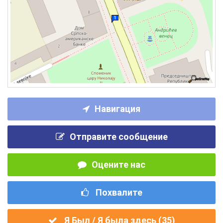
Навигация
Отправите сообщение
Оцените нас
Похвалите
Я Был / Я была здесь (
35
)