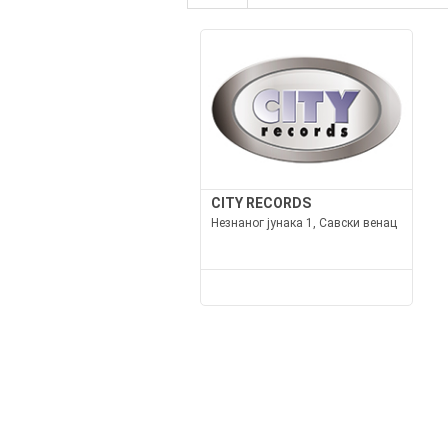
CITY RECORDS
Незнаног јунака 1, Савски венац