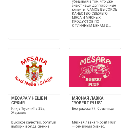
убедиться в том, что уже
знают наши долгосрочные
клиенты. САМОЕ ВЫСОКОЕ
КАЧЕСТВО СВЕЖЕГО
МЯСА И МЯСНЫХ
ПРОДУКТОВ ПО
ОТЛИЧНЫМ ЦЕНАМ Д...
МЕСАРА У НЕШЕ И
МЯСНАЯ ЛАВКА
СРКИЯ
"ROBERT PLUS"
Илије Ђуричића 25а,
Београдска 77, Сремчица
Жарково
Высокое качество, богатый
Мясная лавка "Robert Plus"
выбор и всегда свежие
— семейный бизнес,