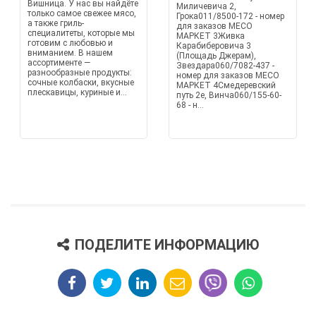
Вишница. У нас вы найдёте
Миличевича 2,
только самое свежее мясо,
Грока011/8500-172 - номер
а также гриль-
для заказов МЕСО
специалитеты, которые мы
МАРКЕТ 3Живка
готовим с любовью и
Карабиберовича 3
вниманием. В нашем
(Площадь Джерам),
ассортименте —
Звездара060/7082-437 -
разнообразные продукты:
номер для заказов МЕСО
сочные колбаски, вкусные
МАРКЕТ 4Смедеревский
плескавицы, куриные и...
путь 2е, Винча060/155-60-
68 - н...
ПОДЕЛИТЕ ИНФОРМАЦИЮ