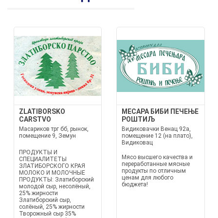
ZLATIBORSKO
МЕСАРА БИБИ ПЕЧЕЊЕ
CARSTVO
РОШТИЉ
Масариков трг бб, рынок,
Видиковачки Венац 92а,
помещение 9, Земун
помещение 12 (на плато),
Видиковац
ПРОДУКТЫ И
Мясо высшего качества и
СПЕЦИАЛИТЕТЫ
переработанные мясные
ЗЛАТИБОРСКОГО КРАЯ
продукты по отличным
МОЛОКО И МОЛОЧНЫЕ
ценам для любого
ПРОДУКТЫ: Златиборский
бюджета!
молодой сыр, несолёный,
25% жирности
Златиборский сыр,
солёный, 25% жирности
Творожный сыр 35%