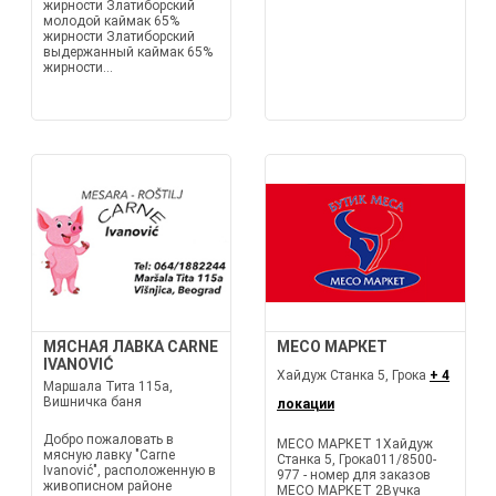
жирности Златиборский
молодой каймак 65%
жирности Златиборский
выдержанный каймак 65%
жирности...
МЯСНАЯ ЛАВКА CARNE
МЕСО МАРКЕТ
IVANOVIĆ
Хайдуж Станка 5, Грока
+ 4
Маршала Тита 115а,
Вишничка баня
локации
Добро пожаловать в
МЕСО МАРКЕТ 1Хайдуж
мясную лавку "Carne
Станка 5, Грока011/8500-
Ivanović", расположенную в
977 - номер для заказов
живописном районе
МЕСО МАРКЕТ 2Вучка