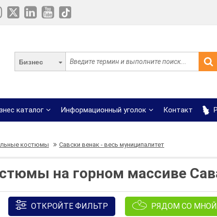
Бизнес
знес каталог
Информационный уголок
Контакт
Р
альные костюмы
Савски венак - весь муниципалитет
стюмы на горном массиве Сав
ОТКРОЙТЕ ФИЛЬТР
РЯДОМ СО МНОЙ