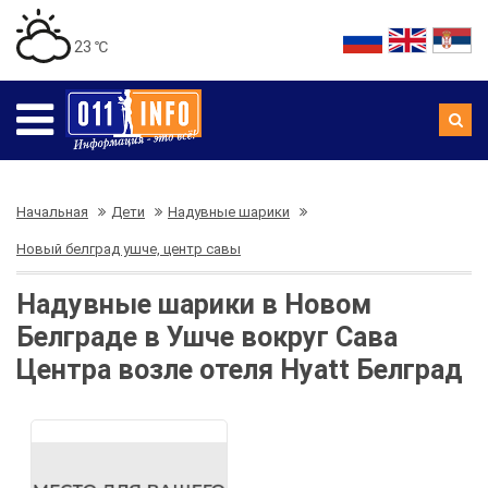
23 ℃
Начальная
Дети
Надувные шарики
Новый белград ушче, центр савы
Надувные шарики в Новом
Белграде в Ушче вокруг Сава
Центра возле отеля Hyatt Белград