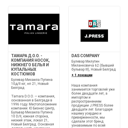
ТАМАРА Д.О.О. -
DAS COMPANY
КОМПАНИЯ НОСОК,
Булевар Милутин
НИЖНЕГО БЕЛЬЯ И
Миланковича 62 (бывший
КУПАЛЬНЫХ
бульвар III), Новый Белград
КОСТЮМОВ
+ 1 локации
Булевар Михаила Пупина
10д/II юг, нп 21, Новый
Наша компания
Белград
занимается торговлей уже
более двадцати лет, а
Tamara D.O.O. — компания,
импортом и
основанная в Белграде в
распространением
1996 году. Местоположение
продукции J.PRESS более
компании: Ю Бизнес Центр,
двадцати лет. Благодаря
Бульвар Михаила Пупина
нашему усердию и
10 D/II, южная сторона,
приверженности, мы
низкий этаж, локал 21,
сделали этот бренд
Новый Белград. Основная
узнаваемым по всей