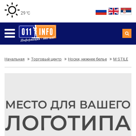
29 ℃
Начальная
Торговый центр
Носки, нижнее белье
M STILE