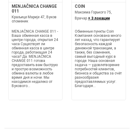
MENJAČNICA CHANGE
COIN
011
Максима Горького 75,
Краљице Марије 47, Вуков
Врачар
+ 3 локации
споменик
MENJAČNICA CHANGE 011 -
Обменные пункты Coin
Ваша обменная касса в
Компания основана много
центре города, открытая 24
лет назад, что гарантирует
часа Существует ли
безопасность каждой
обменная касса в центре
денежной транзакции, а
города, работающая 24
также, без сомнения,
часа? Да. MENJAČNICA
самый выгодный курс в
CHANGE 011 готова
городе. Наша основная
предоставить вам быструю
задача — удовлетворение
и простую возможность
потребностей клиентов,
обмена валюты в любое
бизнеса и общества за счёт
время дня и ночи. Мы
разнообразия
находимся недалеко от
предоставляемых услуг.
Вукового...
Благодаря...