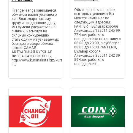
Обмен валюты на очень
Trange-Frange занимается
выгодных условиях Вы
обменом валют уже много
можете найти нас по
лет. Благодаря нашему
следующим адресам:
труду и преданности делу,
PANTER I, Бульвар короля
мы сумели удержаться на
Александра 122011 245 99
рынке и, несмотря на
77Часы работы: с
сильную конкуренцию,
понедельника по пятницу с
стать одним из узнаваемых
08:00 до 20:00, в субботу с
брендов в сфере обмена
08:00 до 16:00 PANTER II,
валют. САМАЯ
Бульвар короля
АКТУАЛЬНАЯ КУРСНАЯ
Александра 356011 242 39
ЛИСТА КАЖДЫЙ ДЕНЬ:
59Часы работы: с
http://www.kursnalista.biz/kursna-
понедельник...
li...