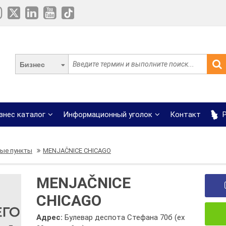
Бизнес
знес каталог
Информационный уголок
Контакт
Р
ые пункты
MENJAČNICE CHICAGO
MENJAČNICE
CHICAGO
Адрес:
Булевар деспота Стефана 70б (еx