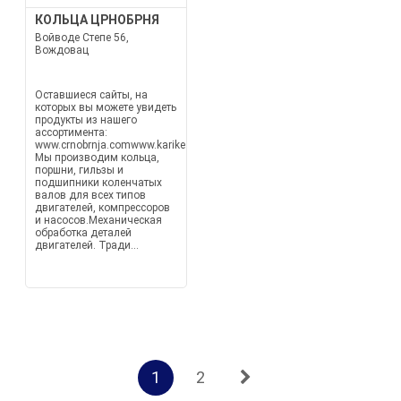
КОЛЬЦА ЦРНОБРНЯ
Войводе Степе 56,
Вождовац
Оставшиеся сайты, на
которых вы можете увидеть
продукты из нашего
ассортимента:
www.crnobrnja.comwww.karike.euwww.hilzne.rs
Мы производим кольца,
поршни, гильзы и
подшипники коленчатых
валов для всех типов
двигателей, компрессоров
и насосов.Механическая
обработка деталей
двигателей. Тради...
1
2