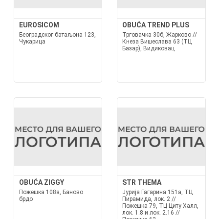
EUROSICOM
OBUĆA TREND PLUS
Београдског батаљона 123,
Трговачка 30б, Жарково //
Чукарица
Кнеза Вишеслава 63 (ТЦ
Базар), Видиковац
OBUĆA ZIGGY
STR THEMA
Пожешка 108а, Баново
Јурија Гагарина 151а, ТЦ
брдо
Пирамида, лок. 2 //
Пожешка 79, ТЦ Цитy Халл,
лок. 1.8 и лок. 2.16 //