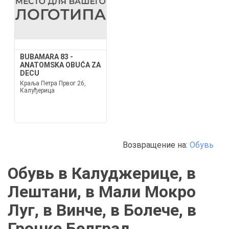
BUBAMARA 83 -
ANATOMSKA OBUĆA ZA
DECU
Краља Петра Првог 26,
Калуђерица
Возвращение на:
Обувь
Обувь в Калуджерице, в
Лештани, в Мали Мокро
Луг, в Винче, в Болече, в
Гроцке Белград