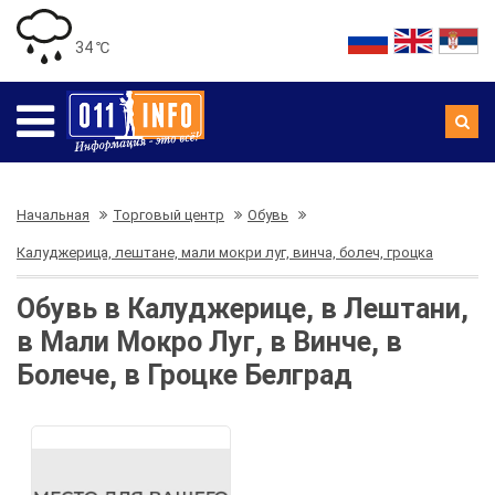
34 ℃
Начальная
Торговый центр
Обувь
Калуджерица, лештане, мали мокри луг, винча, болеч, гроцка
Обувь в Калуджерице, в Лештани,
в Мали Мокро Луг, в Винче, в
Болече, в Гроцке Белград