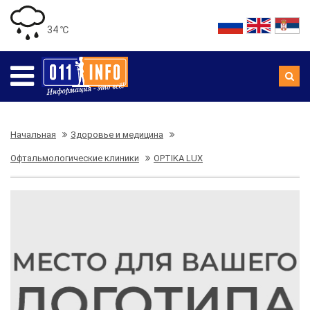
34 ℃
Начальная
Здоровье и медицина
Офтальмологические клиники
OPTIKA LUX