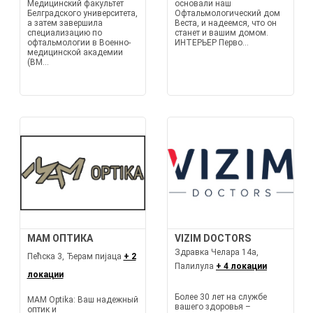
Медицинский факультет
основали наш
Белградского университета,
Офтальмологический дом
а затем завершила
Веста, и надеемся, что он
специализацию по
станет и вашим домом.
офтальмологии в Военно-
ИНТЕРЬЕР Перво...
медицинской академии
(ВМ...
МАМ ОПТИКА
VIZIM DOCTORS
Здравка Челара 14а,
Пећска 3, Ђерам пијаца
+ 2
Палилула
+ 4 локации
локации
Более 30 лет на службе
MAM Optika: Ваш надежный
вашего здоровья –
оптик и