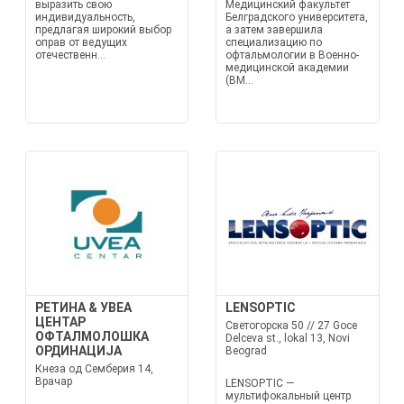
выразить свою
Медицинский факультет
индивидуальность,
Белградского университета,
предлагая широкий выбор
а затем завершила
оправ от ведущих
специализацию по
отечественн...
офтальмологии в Военно-
медицинской академии
(ВМ...
РЕТИНА & УВЕА
LENSOPTIC
ЦЕНТАР
Светогорска 50 // 27 Goce
ОФТАЛМОЛОШКА
Delceva st., lokal 13, Novi
ОРДИНАЦИЈА
Beograd
Кнеза од Семберия 14,
Врачар
LENSOPTIC —
мультифокальный центр