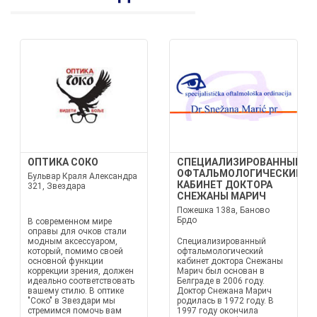
ОПТИКА СОКО
СПЕЦИАЛИЗИРОВАННЫЙ
ОФТАЛЬМОЛОГИЧЕСКИЙ
Бульвар Краля Александра
КАБИНЕТ ДОКТОРА
321, Звездара
СНЕЖАНЫ МАРИЧ
Пожешка 138a, Баново
Брдо
В современном мире
оправы для очков стали
модным аксессуаром,
Специализированный
который, помимо своей
офтальмологический
основной функции
кабинет доктора Снежаны
коррекции зрения, должен
Марич был основан в
идеально соответствовать
Белграде в 2006 году.
вашему стилю. В оптике
Доктор Снежана Марич
"Соко" в Звездари мы
родилась в 1972 году. В
стремимся помочь вам
1997 году окончила