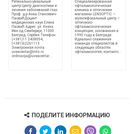
Ретинально-увеальный
Специализированная
центр Центр диагностики и
офтальмологическая
лечения заболеваний глаз
клиника и оптические
Проф. д-р Анка Станоевич-
магазины LENSOPTIC —
ПаовићДоцент
мультифокальный центр —
медицинских наук Елена
оптическо-
Паовић Адрес: ул. Кнеза
офтальмологическая
Иве од Семберије, 11000
концепция, основанная в
Белград, Сербия Телефон:
1995 году в Белграде.
(+381)11 2438054;
Идеально слаженная
(+381)62261113
команда специалистов в
Электронная почта:
следующих областях:
uveacentar@mts.rs
офтальмология, контакто...
ordinacija@uveacentar....
ПОДЕЛИТЕ ИНФОРМАЦИЮ