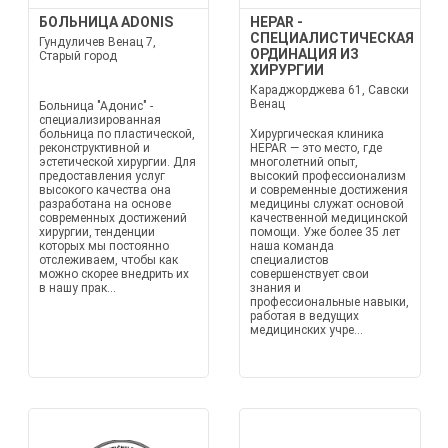
БОЛЬНИЦА ADONIS
HEPAR -
СПЕЦИАЛИСТИЧЕСКАЯ
Гундуличев Венац 7,
ОРДИНАЦИЯ ИЗ
Старый город
ХИРУРГИИ
Караджорджева 61, Савски
Венац
Больница "Адонис" -
специализированная
больница по пластической,
Хирургическая клиника
реконструктивной и
HEPAR — это место, где
эстетической хирургии. Для
многолетний опыт,
предоставления услуг
высокий профессионализм
высокого качества она
и современные достижения
разработана на основе
медицины служат основой
современных достижений
качественной медицинской
хирургии, тенденции
помощи. Уже более 35 лет
которых мы постоянно
наша команда
отслеживаем, чтобы как
специалистов
можно скорее внедрить их
совершенствует свои
в нашу прак...
знания и
профессиональные навыки,
работая в ведущих
медицинских учре...