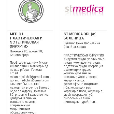
MEDIC HILL -
ST MEDICA ОБЩАЯ
ПЛАСТИЧЕСКАЯ И
БОЛЬНИЦА
ЭСТЕТИЧЕСКАЯ
Булевар Пека Дапчевича
ХИРУРГИЯ
21а, Вождовац
Пожешка 80, локал 18,
Баново брдо
ПЛАСТИЧЕСКАЯ ХИРУРГИЯ
Хирургия груди: увеличение
Проф. д-р мед. наук Милан
груди, уменьшение груди,
Филипович и магистр мед.
подтяжка груди, коррекция
наук д-р Горан Гачеша
асимметрии груди,
Email:
комбинированные
milan.medichill@gmail.com,
операции Эстетическая
goran.medichill@gmail.com
хирургия лица:
Клиника "MEDIC HILL"
фейслифтинг, подтяжка
находится в центре Баново
лба, коррекция век,
Брдо по адресу Пожешка
коррекция носа, коррекция
80, рядом с Здравственим
ушей, коррекция губ,
центром. Клиника
омоложение лица
оснащена самым
липоскульптурой, неи...
современным
медицинским
оборудованием,...