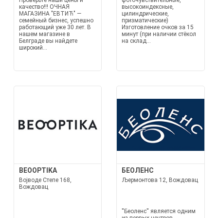
Проверьте наши цены и
фоточувствительные,
качество!!! ОЧНАЯ
высокоиндексные,
МАГАЗИНА "ЕВТИЋ" —
цилиндрические,
семейный бизнес, успешно
призматические)
работающий уже 30 лет. В
Изготовление очков за 15
нашем магазине в
минут (при наличии стёкол
Белграде вы найдете
на склад...
широкий...
BEOOPTIKA
БЕОЛЕНС
Војводе Степе 168,
Љермонтова 12, Вождовац
Вождовац
''Беоленс'' является одним