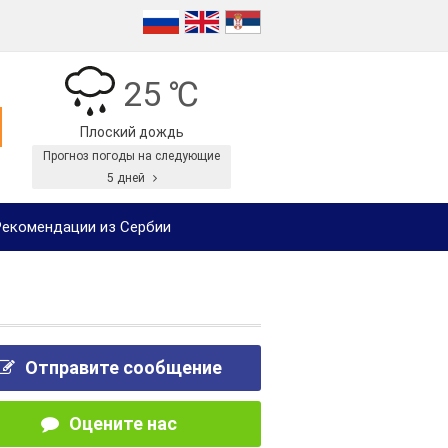
25 ℃
Плоский дождь
Прогноз погоды на следующие
5 дней
екомендации из Сербии
Отправите сообщение
Оцените нас