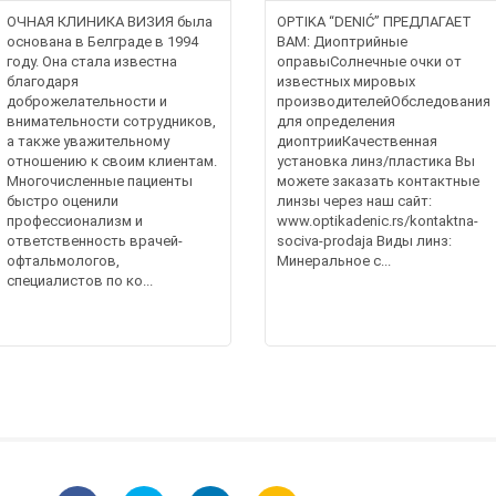
ОЧНАЯ КЛИНИКА ВИЗИЯ была
OPTIKA “DENIĆ” ПРЕДЛАГАЕТ
основана в Белграде в 1994
ВАМ: Диоптрийные
году. Она стала известна
оправыСолнечные очки от
благодаря
известных мировых
доброжелательности и
производителейОбследования
внимательности сотрудников,
для определения
а также уважительному
диоптрииКачественная
отношению к своим клиентам.
установка линз/пластика Вы
Многочисленные пациенты
можете заказать контактные
быстро оценили
линзы через наш сайт:
профессионализм и
www.optikadenic.rs/kontaktna-
ответственность врачей-
sociva-prodaja Виды линз:
офтальмологов,
Минеральное с...
специалистов по ко...