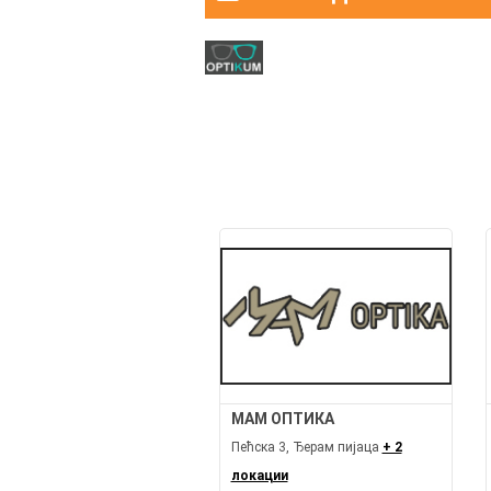
МАМ ОПТИКА
Пећска 3, Ђерам пијаца
+ 2
локации