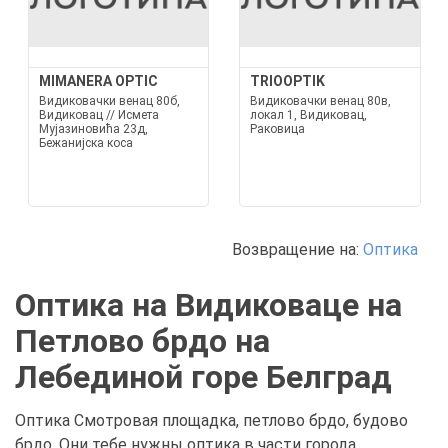
MIMANERA OPTIC
TRIOOPTIK
Видиковачки венац 80б,
Видиковачки венац 80в,
Видиковац // Исмета
локал 1, Видиковац,
Мујазиновића 23д,
Раковица
Бежанијска коса
Возвращение на:
Оптика
Оптика на Видиковаце на
Петлово брдо на
Лебединой горе Белград
Оптика Смотровая площадка, петлово брдо, будово
брдо. Они тебе нужны оптика в части города