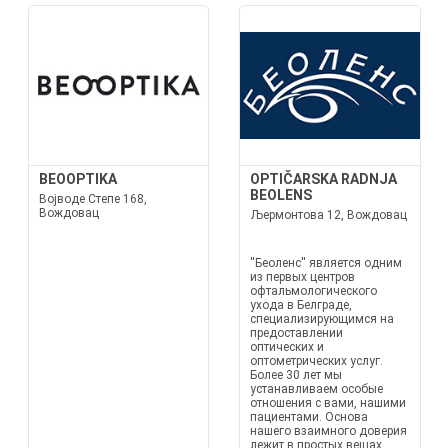
BEOOPTIKA
OPTIČARSKA RADNJA
BEOLENS
Војводе Степе 168,
Вождовац
Љермонтова 12, Вождовац
''Беоленс'' является одним
из первых центров
офтальмологического
ухода в Белграде,
специализирующимся на
предоставлении
оптических и
оптометрических услуг.
Более 30 лет мы
устанавливаем особые
отношения с вами, нашими
пациентами. Основа
нашего взаимного доверия
лежит в простых вещах.