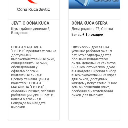
JEVTIĆ OČNA KUĆA
OČNA KUĆA SFERA
Шумадийске дивизие 8,
Делиградская 27, Савски
Вождовац
Венац
+ 1 локации
ОЧНАЯ МАГАЗИНА
Оптический дом SFERA
"ЕВТИЋ" предлагает самые
успешно работает уже 19
доступные и
лет, что подтверждается
высококачественные очки,
большим количеством
солнцезащитные очки,
очень довольных клиентов.
обследования у
В нашем оптическом доме
офтальмолога и
вы найдете широкий выбор
контактные линзы!
высококачественных оправ
Проверьте наши цены и
для очков, доступных
качество!!! ОЧНАЯ
каждому покупателю. У нас
МАГАЗИНА "ЕВТИЋ" —
есть многолетний опыт,
семейный бизнес, успешно
особенно в изготовлении
работающий уже 30 лет. В
очков для высоких...
нашем магазине в
Белграде вы найдете
широкий...