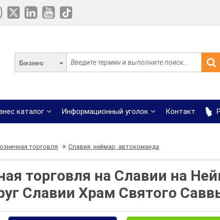
Бизнес
знес каталог
Информационный уголок
Контакт
Р
розничная торговля
Славия, неймар, автокоманда
ная торговля на Славии на Ней
руг Славии Храм Святого Савв