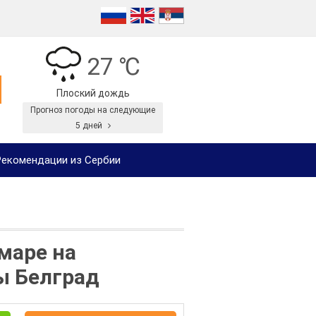
27 ℃
Плоский дождь
Прогноз погоды на следующие
5 дней
екомендации из Сербии
маре на
ы Белград