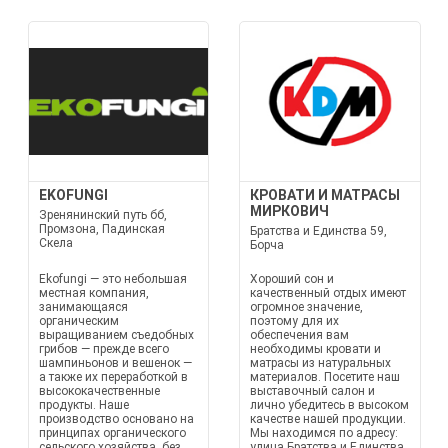
EKOFUNGI
КРОВАТИ И МАТРАСЫ
МИРКОВИЧ
Зренянинский путь бб,
Промзона, Падинская
Братства и Единства 59,
Скела
Борча
Ekofungi — это небольшая
Хороший сон и
местная компания,
качественный отдых имеют
занимающаяся
огромное значение,
органическим
поэтому для их
выращиванием съедобных
обеспечения вам
грибов — прежде всего
необходимы кровати и
шампиньонов и вешенок —
матрасы из натуральных
а также их переработкой в
материалов. Посетите наш
высококачественные
выставочный салон и
продукты. Наше
лично убедитесь в высоком
производство основано на
качестве нашей продукции.
принципах органического
Мы находимся по адресу:
сельского хозяйства, без
улица Братства и Единства,