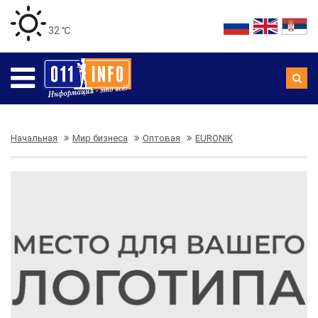
32 ℃
Начальная
Мир бизнеса
Оптовая
EURONIK