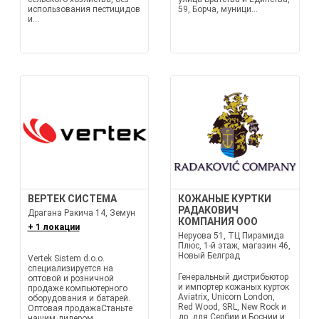
использования пестицидов
59, Борча, муници...
и...
ВЕРТЕК СИСТЕМА
КОЖАНЫЕ КУРТКИ
РАДАКОВИЧ
Драгана Ракича 14, Земун
КОМПАНИЯ ООО
+ 1 локации
Неруова 51, ТЦ Пирамида
Плюс, 1-й этаж, магазин 46,
Новый Белград
Vertek Sistem d.o.o.
специализируется на
Генеральный дистрибьютор
оптовой и розничной
и импортер кожаных курток
продаже компьютерного
Aviatrix, Unicorn London,
оборудования и батарей.
Red Wood, SRL, New Rock и
Оптовая продажаСтаньте
др. для Сербии и Боснии и
нашим дилером,