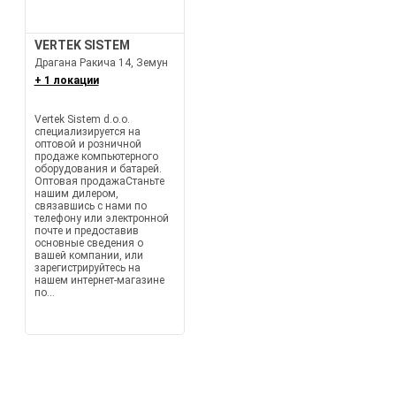
VERTEK SISTEM
Драгана Ракича 14, Земун
+ 1 локации
Vertek Sistem d.o.o.
специализируется на
оптовой и розничной
продаже компьютерного
оборудования и батарей.
Оптовая продажаСтаньте
нашим дилером,
связавшись с нами по
телефону или электронной
почте и предоставив
основные сведения о
вашей компании, или
зарегистрируйтесь на
нашем интернет-магазине
по...